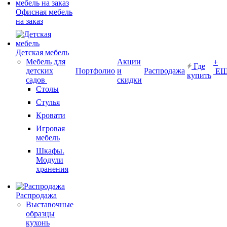
Офисная мебель
на заказ
Детская мебель
Мебель для
Акции
+
Где
детских
Портфолио
и
Распродажа
ЕЩ
купить
садов
скидки
Столы
Стулья
Кровати
Игровая
мебель
Шкафы.
Модули
хранения
Распродажа
Выставочные
образцы
кухонь