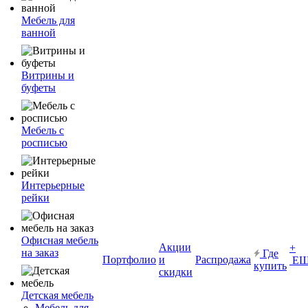
Мебель для
ванной
Витрины и
буфеты
Мебель с
росписью
Интерьерные
рейки
Офисная мебель
Акции
+
на заказ
Где
Портфолио
и
Распродажа
ЕЩ
купить
скидки
Детская мебель
Мебель для