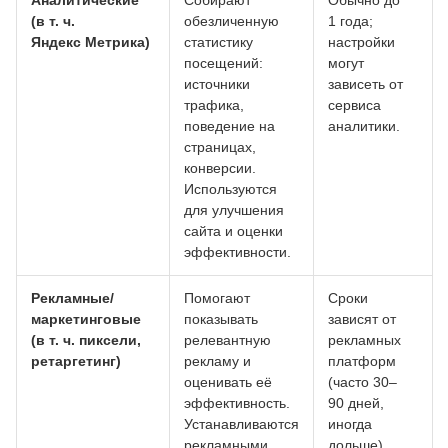
Аналитические
Собирают
Обычно до
(в т. ч.
обезличенную
1 года;
Яндекс Метрика)
статистику
настройки
посещений:
могут
источники
зависеть от
трафика,
сервиса
поведение на
аналитики.
страницах,
конверсии.
Используются
для улучшения
сайта и оценки
эффективности.
Рекламные/
Помогают
Сроки
маркетинговые
показывать
зависят от
(в т. ч. пиксели,
релевантную
рекламных
ретаргетинг)
рекламу и
платформ
оценивать её
(часто 30–
эффективность.
90 дней,
Устанавливаются
иногда
рекламными
дольше).