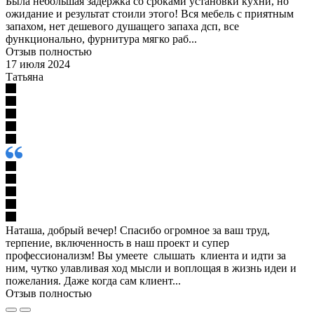
Была небольшая задержка со сроками установки кухни, но
ожидание и результат стоили этого! Вся мебель с приятным
запахом, нет дешевого душащего запаха дсп, все
функционально, фурнитура мягко раб...
Отзыв полностью
17 июля 2024
Татьяна
Наташа, добрый вечер! Спасибо огромное за ваш труд,
терпение, включенность в наш проект и супер
профессионализм! Вы умеете слышать клиента и идти за
ним, чутко улавливая ход мысли и воплощая в жизнь идеи и
пожелания. Даже когда сам клиент...
Отзыв полностью