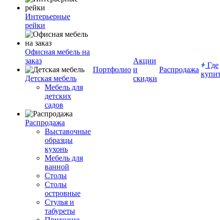
Интерьерные
рейки
Офисная мебель на
заказ
Акции
Где
Портфолио
и
Распродажа
купи
Детская мебель
скидки
Мебель для
детских
садов
Распродажа
Выставочные
образцы
кухонь
Мебель для
ванной
Столы
Столы
островные
Стулья и
табуреты
Прихожие