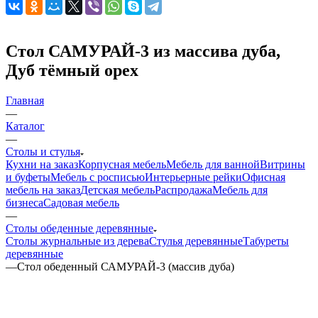
Стол САМУРАЙ-3 из массива дуба,
Дуб тёмный орех
Главная
—
Каталог
—
Столы и стулья
Кухни на заказ
Корпусная мебель
Мебель для ванной
Витрины
и буфеты
Мебель с росписью
Интерьерные рейки
Офисная
мебель на заказ
Детская мебель
Распродажа
Мебель для
бизнеса
Садовая мебель
—
Столы обеденные деревянные
Столы журнальные из дерева
Стулья деревянные
Табуреты
деревянные
—
Стол обеденный САМУРАЙ-3 (массив дуба)