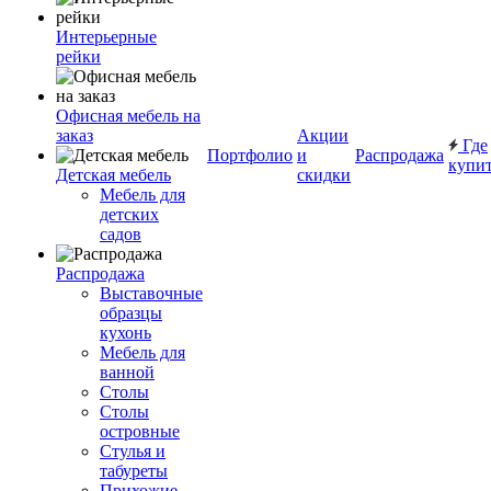
Интерьерные
рейки
Офисная мебель на
заказ
Акции
Где
Портфолио
и
Распродажа
купи
Детская мебель
скидки
Мебель для
детских
садов
Распродажа
Выставочные
образцы
кухонь
Мебель для
ванной
Столы
Столы
островные
Стулья и
табуреты
Прихожие