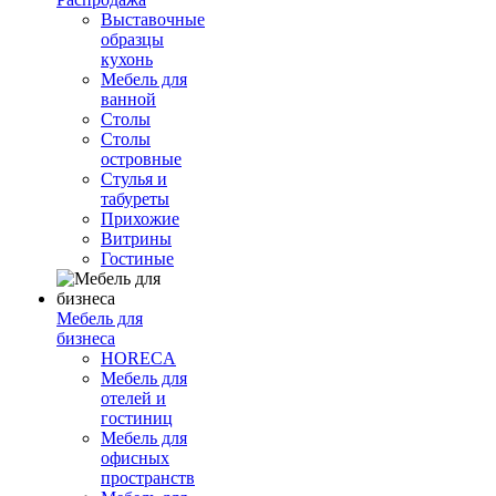
Выставочные
образцы
кухонь
Мебель для
ванной
Столы
Столы
островные
Стулья и
табуреты
Прихожие
Витрины
Гостиные
Мебель для
бизнеса
HORECA
Мебель для
отелей и
гостиниц
Мебель для
офисных
пространств