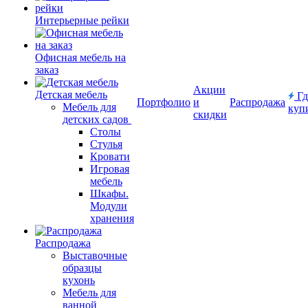
Интерьерные рейки
Офисная мебель на
заказ
Акции
Детская мебель
Гд
Портфолио
и
Распродажа
Мебель для
куп
скидки
детских садов
Столы
Стулья
Кровати
Игровая
мебель
Шкафы.
Модули
хранения
Распродажа
Выставочные
образцы
кухонь
Мебель для
ванной