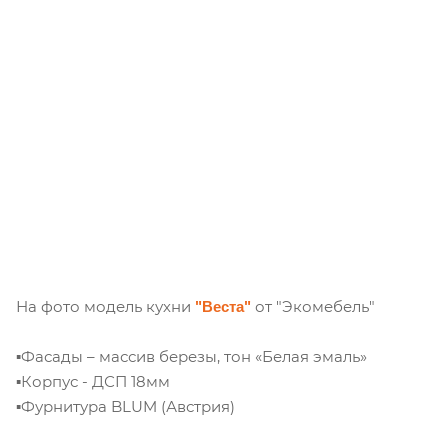
На фото модель кухни
от "Экомебель"
"Веста"
▪︎Фасады – массив березы, тон «Белая эмаль»
▪︎Корпус - ДСП 18мм
▪︎Фурнитура BLUM (Австрия)