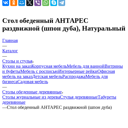
Стол обеденный АНТАРЕС
раздвижной (шпон дуба), Натуральный
Главная
—
Каталог
—
Столы и стулья
Кухни на заказ
Корпусная мебель
Мебель для ванной
Витрины
и буфеты
Мебель с росписью
Интерьерные рейки
Офисная
мебель на заказ
Детская мебель
Распродажа
Мебель для
бизнеса
Садовая мебель
—
Столы обеденные деревянные
Столы журнальные из дерева
Стулья деревянные
Табуреты
деревянные
—
Стол обеденный АНТАРЕС раздвижной (шпон дуба)