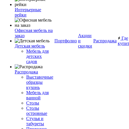
Интерьерные
рейки
Офисная мебель на
заказ
Акции
Где
Портфолио
и
Распродажа
купи
Детская мебель
скидки
Мебель для
детских
садов
Распродажа
Выставочные
образцы
кухонь
Мебель для
ванной
Столы
Столы
островные
Стулья и
табуреты
Прихожие