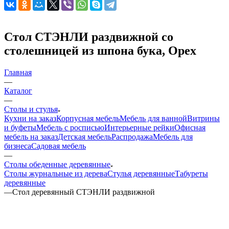
Стол СТЭНЛИ раздвижной со
столешницей из шпона бука, Орех
Главная
—
Каталог
—
Столы и стулья
Кухни на заказ
Корпусная мебель
Мебель для ванной
Витрины
и буфеты
Мебель с росписью
Интерьерные рейки
Офисная
мебель на заказ
Детская мебель
Распродажа
Мебель для
бизнеса
Садовая мебель
—
Столы обеденные деревянные
Столы журнальные из дерева
Стулья деревянные
Табуреты
деревянные
—
Стол деревянный СТЭНЛИ раздвижной