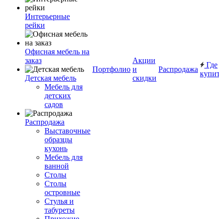
Интерьерные
рейки
Офисная мебель на
заказ
Акции
Где
Портфолио
и
Распродажа
купи
Детская мебель
скидки
Мебель для
детских
садов
Распродажа
Выставочные
образцы
кухонь
Мебель для
ванной
Столы
Столы
островные
Стулья и
табуреты
Прихожие