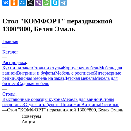
Стол "КОМФОРТ" нераздвижной
1300*800, Белая Эмаль
Главная
—
Каталог
—
Распродажа
Кухни на заказ
Столы и стулья
Корпусная мебель
Мебель для
ванной
Витрины и буфеты
Мебель с росписью
Интерьерные
рейки
Офисная мебель на заказ
Детская мебель
Мебель для
бизнеса
Садовая мебель
—
Столы
Выставочные образцы кухонь
Мебель для ванной
Столы
островные
Стулья и табуреты
Прихожие
Витрины
Гостиные
—
Стол "КОМФОРТ" нераздвижной 1300*800, Белая Эмаль
Советуем
Акция