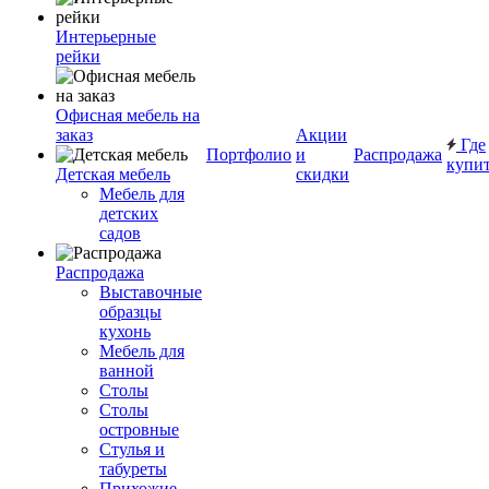
Интерьерные
рейки
Офисная мебель на
заказ
Акции
Где
Портфолио
и
Распродажа
купи
Детская мебель
скидки
Мебель для
детских
садов
Распродажа
Выставочные
образцы
кухонь
Мебель для
ванной
Столы
Столы
островные
Стулья и
табуреты
Прихожие