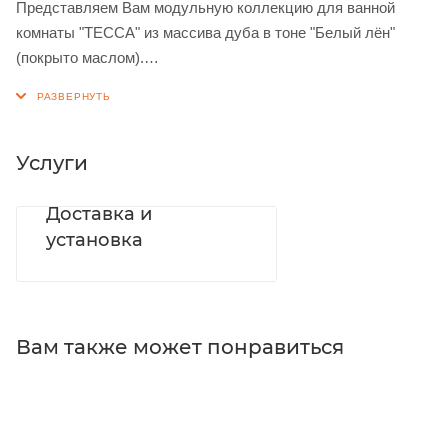
Представляем Вам модульную коллекцию для ванной
комнаты "ТЕССА" из массива дуба в тоне "Белый лён"
(покрыто маслом).
Сейчас можно приобрести отдельно пенал подвесной 1-
дверный, 300 мм из этой коллекции по привлекательной
цене.
Услуги
Образец находится в фирменном салоне "Экомебель" при
Доставка и
фабрике по адресу: г.Дубна, Московская обл., ул.
установка
Приборостроителей, д.3Б
тел. +7 (495) 745 96 01, +7 (469) 212 22 66
Вам также может понравиться