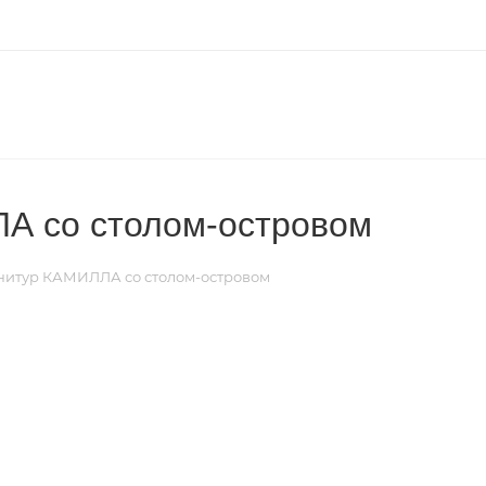
А со столом-островом
нитур КАМИЛЛА со столом-островом