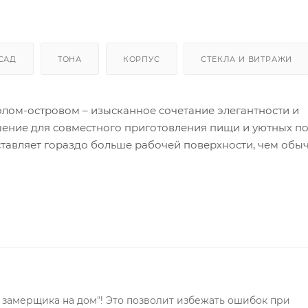
САД
ТОНА
КОРПУС
СТЕКЛА И ВИТРАЖИ
олом-островом – изысканное сочетание элегантности и
ешение для совместного приготовления пищи и уютных п
ставляет гораздо больше рабочей поверхности, чем обы
и продуктов, подготовки ингредиентов и приготовления 
 замерщика на дом"! Это позволит избежать ошибок при