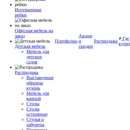
Интерьерные
рейки
Офисная мебель на
заказ
Акции
Где
Портфолио
и
Распродажа
купи
Детская мебель
скидки
Мебель для
детских
садов
Распродажа
Выставочные
образцы
кухонь
Мебель для
ванной
Столы
Столы
островные
Стулья и
табуреты
Прихожие