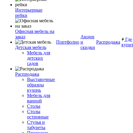
Интерьерные
рейки
Офисная мебель на
заказ
Акции
Где
Портфолио
и
Распродажа
купи
Детская мебель
скидки
Мебель для
детских
садов
Распродажа
Выставочные
образцы
кухонь
Мебель для
ванной
Столы
Столы
островные
Стулья и
табуреты
Прихожие