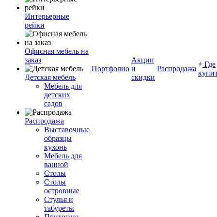
Интерьерные
рейки
Офисная мебель на
заказ
Акции
Где
Портфолио
и
Распродажа
купи
Детская мебель
скидки
Мебель для
детских
садов
Распродажа
Выставочные
образцы
кухонь
Мебель для
ванной
Столы
Столы
островные
Стулья и
табуреты
Прихожие