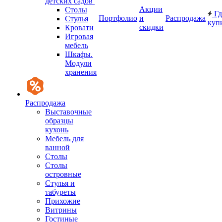
детских садов
Акции
Столы
Гд
Портфолио
и
Распродажа
Стулья
куп
скидки
Кровати
Игровая
мебель
Шкафы.
Модули
хранения
Распродажа
Выставочные
образцы
кухонь
Мебель для
ванной
Столы
Столы
островные
Стулья и
табуреты
Прихожие
Витрины
Гостиные